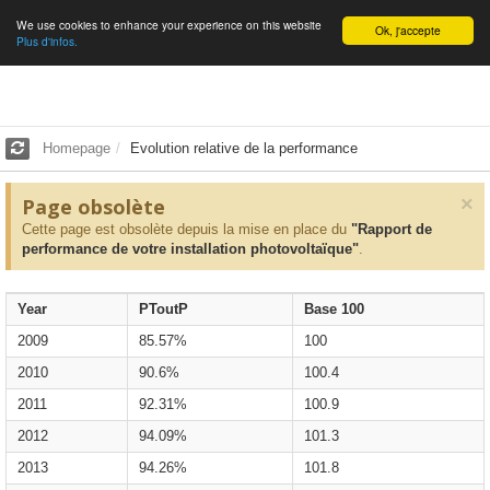
We use cookies to enhance your experience on this website
English
Ok, j'accepte
Plus d'infos.
Homepage
Evolution relative de la performance
×
Page obsolète
Cette page est obsolète depuis la mise en place du
"Rapport de
performance de votre installation photovoltaïque"
.
Year
PToutP
Base 100
2009
85.57%
100
2010
90.6%
100.4
2011
92.31%
100.9
2012
94.09%
101.3
2013
94.26%
101.8