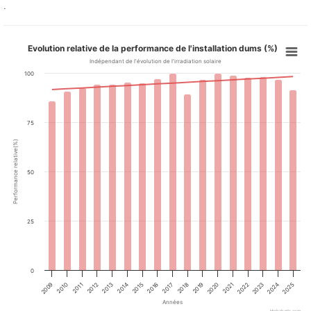
.
Evolution relative de la performance de l'installation dums (%)
Indépendant de l'évolution de l'irradiation solaire
100
75
Performance relative(%)
50
25
0
2013
2019
2025
2014
2020
2009
2015
2021
2010
2016
2022
2011
2017
2023
2012
2018
2024
Années
Highcharts.com