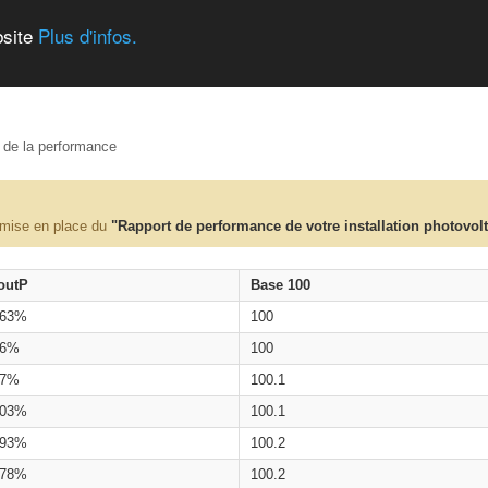
bsite
Plus d'infos.
e de la performance
 mise en place du
"Rapport de performance de votre installation photovol
outP
Base 100
.63%
100
.6%
100
.7%
100.1
.03%
100.1
.93%
100.2
.78%
100.2