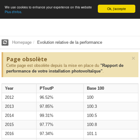
We use cookies to enhance your experience on this website
English
Ok, j'accepte
Plus d'infos.
Homepage
Evolution relative de la performance
×
Page obsolète
Cette page est obsolète depuis la mise en place du
"Rapport de
performance de votre installation photovoltaïque"
.
Year
PToutP
Base 100
2012
96.52%
100
2013
97.85%
100.3
2014
99.31%
100.5
2015
97.77%
100.8
2016
97.34%
101.1