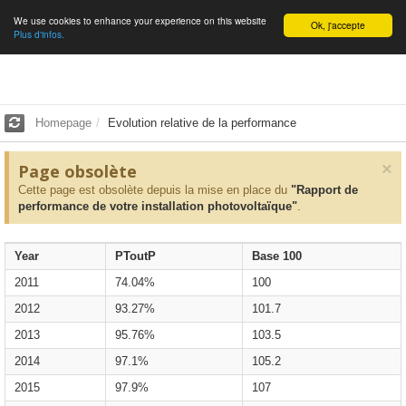
We use cookies to enhance your experience on this website
English
Ok, j'accepte
Plus d'infos.
Homepage
Evolution relative de la performance
×
Page obsolète
Cette page est obsolète depuis la mise en place du
"Rapport de
performance de votre installation photovoltaïque"
.
Year
PToutP
Base 100
2011
74.04%
100
2012
93.27%
101.7
2013
95.76%
103.5
2014
97.1%
105.2
2015
97.9%
107