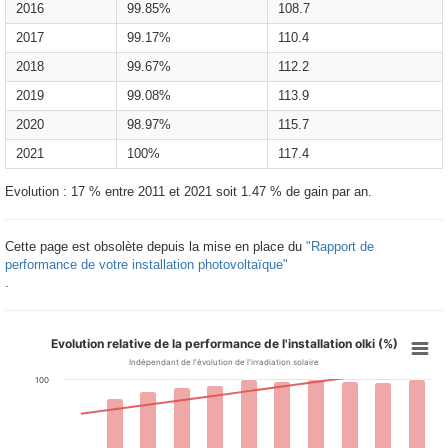
2016
99.85%
108.7
2017
99.17%
110.4
2018
99.67%
112.2
2019
99.08%
113.9
2020
98.97%
115.7
2021
100%
117.4
Evolution : 17 % entre 2011 et 2021 soit 1.47 % de gain par an.
Cette page est obsolète depuis la mise en place du
"Rapport de
performance de votre installation photovoltaïque"
.
Evolution relative de la performance de l'installation olki (%)
Indépendant de l'évolution de l'irradiation solaire
100