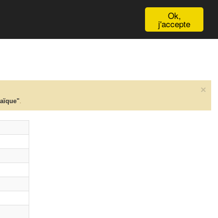
English
Ok,
j'accepte
×
taïque"
.