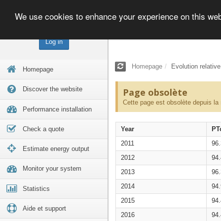
We use cookies to enhance your experience on this we
Log in
Homepage
Evolution relativ
Homepage
Discover the website
Page obsolète
Cette page est obsolète depuis la
Performance installation
Check a quote
Year
PT
2011
96
Estimate energy output
2012
94
Monitor your system
2013
96
2014
94
Statistics
2015
94
Aide et support
2016
94