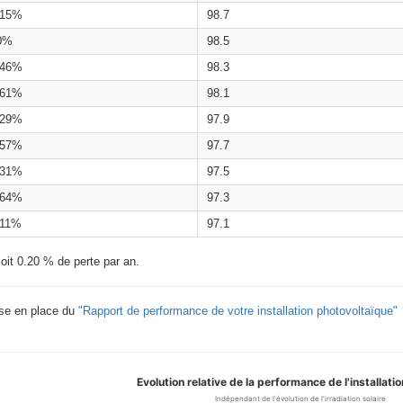
.15%
98.7
0%
98.5
.46%
98.3
.61%
98.1
.29%
97.9
.57%
97.7
.31%
97.5
.64%
97.3
.11%
97.1
oit 0.20 % de perte par an.
ise en place du
"Rapport de performance de votre installation photovoltaïque"
Evolution relative de la performance de l'installati
Indépendant de l'évolution de l'irradiation solaire