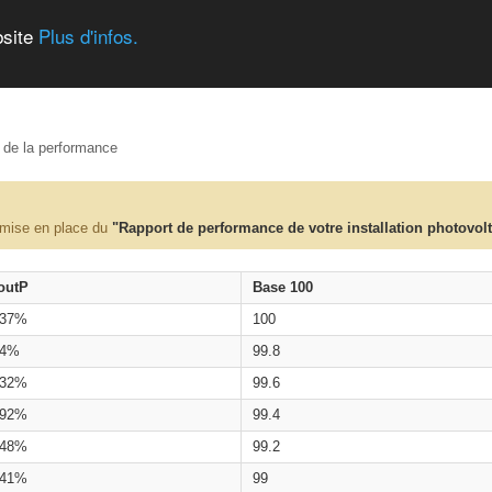
bsite
Plus d'infos.
e de la performance
 mise en place du
"Rapport de performance de votre installation photovol
outP
Base 100
.37%
100
.4%
99.8
.32%
99.6
.92%
99.4
.48%
99.2
.41%
99