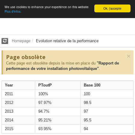
We use cookies to enhance your experience on this website
English
Ok, j'accepte
Plus d'infos.
Homepage
Evolution relative de la performance
×
Page obsolète
Cette page est obsolète depuis la mise en place du
"Rapport de
performance de votre installation photovoltaïque"
.
Year
PToutP
Base 100
2011
100%
100
2012
97.97%
98.5
2013
94.7%
97
2014
95.21%
95.5
2015
93.95%
94