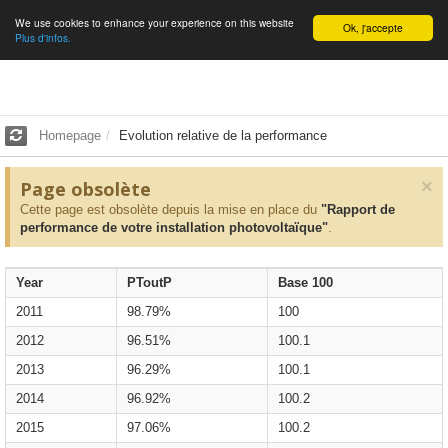
We use cookies to enhance your experience on this website
English
Ok, j'accepte
Plus d'infos.
Homepage
Evolution relative de la performance
×
Page obsolète
Cette page est obsolète depuis la mise en place du
"Rapport de
performance de votre installation photovoltaïque"
.
Year
PToutP
Base 100
2011
98.79%
100
2012
96.51%
100.1
2013
96.29%
100.1
2014
96.92%
100.2
2015
97.06%
100.2