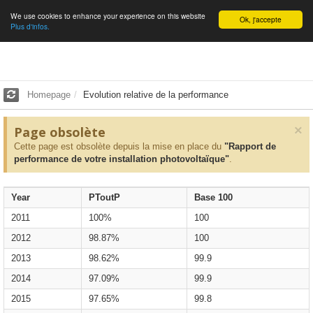
We use cookies to enhance your experience on this website
English
Ok, j'accepte
Plus d'infos.
Homepage
Evolution relative de la performance
×
Page obsolète
Cette page est obsolète depuis la mise en place du
"Rapport de
performance de votre installation photovoltaïque"
.
Year
PToutP
Base 100
2011
100%
100
2012
98.87%
100
2013
98.62%
99.9
2014
97.09%
99.9
2015
97.65%
99.8