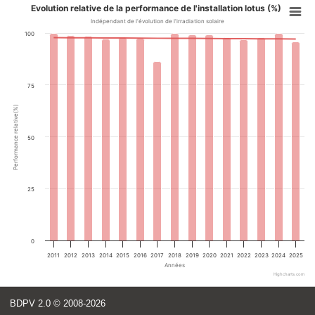
Evolution relative de la performance de l'installation lotus (%)
Indépendant de l'évolution de l'irradiation solaire
100
75
Performance relative(%)
50
25
0
2011
2012
2013
2014
2015
2016
2017
2018
2019
2020
2021
2022
2023
2024
2025
Années
Highcharts.com
BDPV 2.0
© 2008-2026