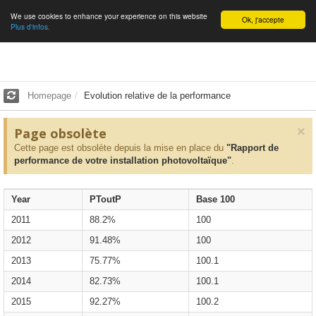
We use cookies to enhance your experience on this website
English
Ok, j'accepte
Plus d'infos.
Homepage
Evolution relative de la performance
×
Page obsolète
Cette page est obsolète depuis la mise en place du
"Rapport de
performance de votre installation photovoltaïque"
.
Year
PToutP
Base 100
2011
88.2%
100
2012
91.48%
100
2013
75.77%
100.1
2014
82.73%
100.1
2015
92.27%
100.2