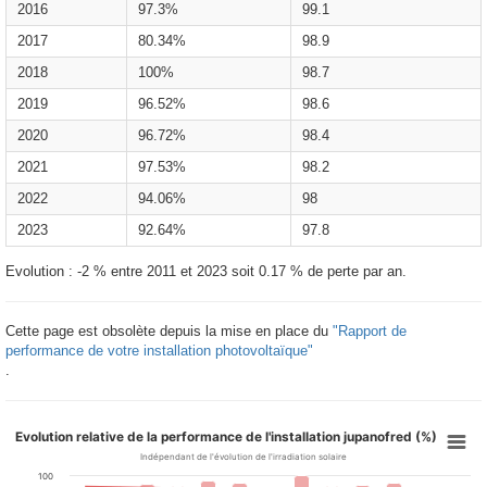
2016
97.3%
99.1
2017
80.34%
98.9
2018
100%
98.7
2019
96.52%
98.6
2020
96.72%
98.4
2021
97.53%
98.2
2022
94.06%
98
2023
92.64%
97.8
Evolution : -2 % entre 2011 et 2023 soit 0.17 % de perte par an.
Cette page est obsolète depuis la mise en place du
"Rapport de
performance de votre installation photovoltaïque"
.
Evolution relative de la performance de l'installation jupanofred (%)
Indépendant de l'évolution de l'irradiation solaire
100