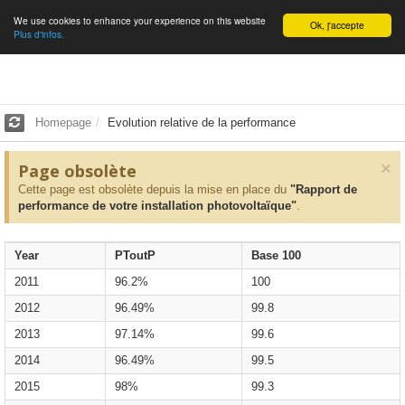
We use cookies to enhance your experience on this website
English
Ok, j'accepte
Plus d'infos.
Homepage
Evolution relative de la performance
×
Page obsolète
Cette page est obsolète depuis la mise en place du
"Rapport de
performance de votre installation photovoltaïque"
.
Year
PToutP
Base 100
2011
96.2%
100
2012
96.49%
99.8
2013
97.14%
99.6
2014
96.49%
99.5
2015
98%
99.3