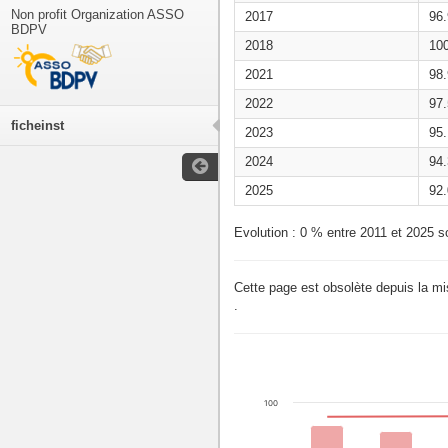
Non profit Organization ASSO
2017
96
BDPV
2018
10
2021
98
2022
97
ficheinst
2023
95
2024
94
2025
92
Evolution : 0 % entre 2011 et 2025 s
Cette page est obsolète depuis la m
.
100