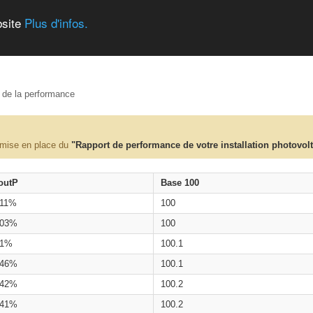
bsite
Plus d'infos.
e de la performance
 mise en place du
"Rapport de performance de votre installation photovol
outP
Base 100
.11%
100
.03%
100
.1%
100.1
.46%
100.1
.42%
100.2
.41%
100.2