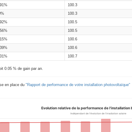
.91%
100.3
0%
100.3
.92%
100.5
.56%
100.5
.15%
100.6
.39%
100.6
.01%
100.7
oit 0.05 % de gain par an.
ise en place du
"Rapport de performance de votre installation photovoltaïque"
Evolution relative de la performance de l'installation 
Indépendant de l'évolution de l'irradiation solaire