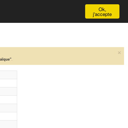
English
Ok,
j'accepte
×
taïque"
.