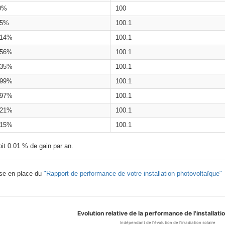
0%
100
.5%
100.1
.14%
100.1
.56%
100.1
.35%
100.1
.99%
100.1
.97%
100.1
.21%
100.1
.15%
100.1
oit 0.01 % de gain par an.
ise en place du
"Rapport de performance de votre installation photovoltaïque"
Evolution relative de la performance de l'installati
Indépendant de l'évolution de l'irradiation solaire