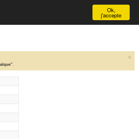
English
Ok,
j'accepte
×
taïque"
.