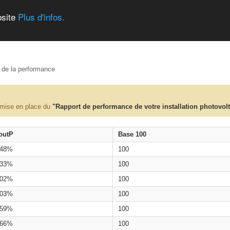
bsite
Plus d'infos.
e de la performance
 mise en place du
"Rapport de performance de votre installation photovol
outP
Base 100
.48%
100
.33%
100
.02%
100
.03%
100
.59%
100
.66%
100