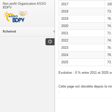
Non profit Organization ASSO
2017
10
BDPV
2018
73
2019
78
2020
74
ficheinst
2021
71
2022
74
2023
76
2024
79
2025
73
Evolution : 0 % entre 2011 et 2025 s
Cette page est obsolète depuis la m
.