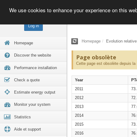
We use cookies to enhance your experience on this we
Log in
Homepage
Evolution relativ
Homepage
Discover the website
Page obsolète
Cette page est obsolète depuis la
Performance installation
Check a quote
Year
PT
2011
73
Estimate energy output
2012
72
Monitor your system
2013
77
2014
76
Statistics
2015
73
Aide et support
2016
76