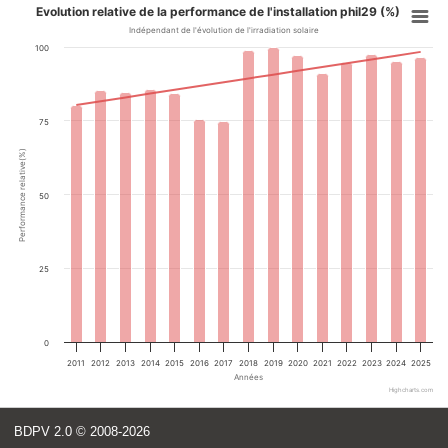
Evolution relative de la performance de l'installation phil29 (%)
Indépendant de l'évolution de l'irradiation solaire
100
75
Performance relative(%)
50
25
0
2011
2012
2013
2014
2015
2016
2017
2018
2019
2020
2021
2022
2023
2024
2025
Années
Highcharts.com
BDPV 2.0
© 2008-2026