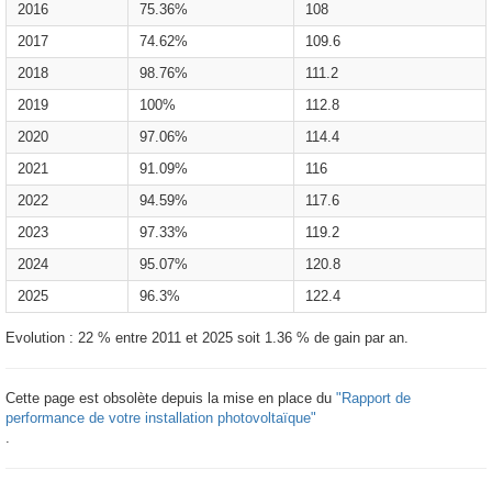
2016
75.36%
108
2017
74.62%
109.6
2018
98.76%
111.2
2019
100%
112.8
2020
97.06%
114.4
2021
91.09%
116
2022
94.59%
117.6
2023
97.33%
119.2
2024
95.07%
120.8
2025
96.3%
122.4
Evolution : 22 % entre 2011 et 2025 soit 1.36 % de gain par an.
Cette page est obsolète depuis la mise en place du
"Rapport de
performance de votre installation photovoltaïque"
.