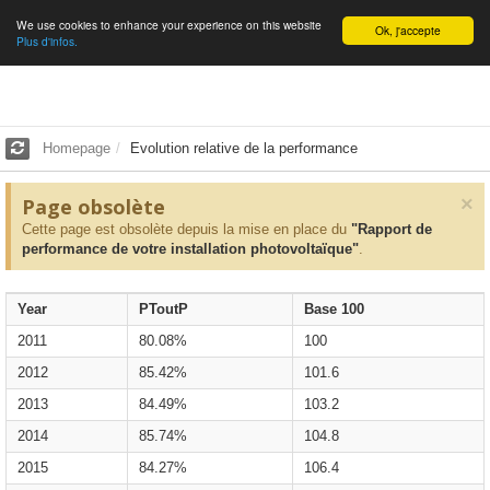
We use cookies to enhance your experience on this website
English
Ok, j'accepte
Plus d'infos.
Homepage
Evolution relative de la performance
×
Page obsolète
Cette page est obsolète depuis la mise en place du
"Rapport de
performance de votre installation photovoltaïque"
.
Year
PToutP
Base 100
2011
80.08%
100
2012
85.42%
101.6
2013
84.49%
103.2
2014
85.74%
104.8
2015
84.27%
106.4