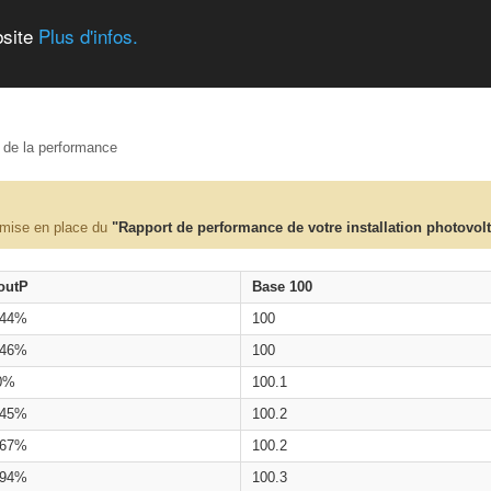
bsite
Plus d'infos.
e de la performance
 mise en place du
"Rapport de performance de votre installation photovol
outP
Base 100
.44%
100
.46%
100
0%
100.1
.45%
100.2
.67%
100.2
.94%
100.3