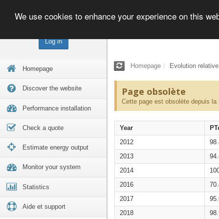
We use cookies to enhance your experience on this we
Log in
Homepage
Evolution relativ
Homepage
Discover the website
Page obsolète
Cette page est obsolète depuis la
Performance installation
Check a quote
Year
PT
2012
98
Estimate energy output
2013
94
Monitor your system
2014
10
2016
70
Statistics
2017
95
Aide et support
2018
98