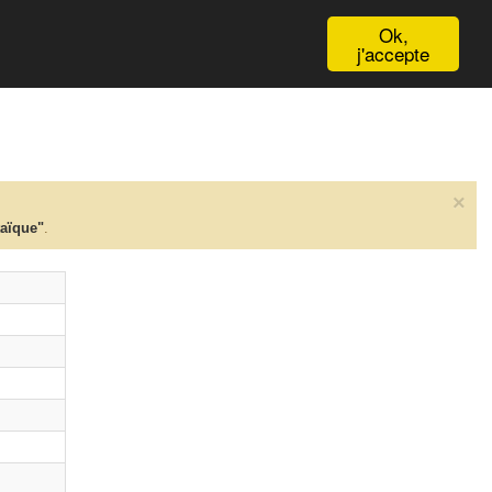
English
Ok,
j'accepte
×
taïque"
.