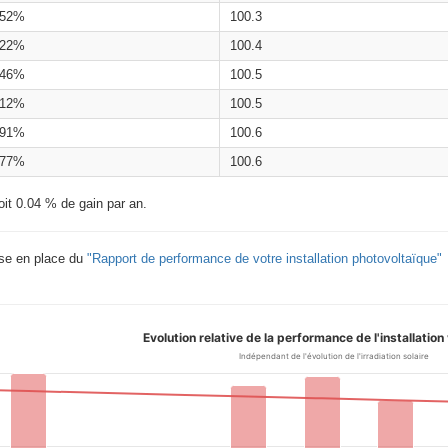
.52%
100.3
.22%
100.4
.46%
100.5
.12%
100.5
.91%
100.6
.77%
100.6
oit 0.04 % de gain par an.
ise en place du
"Rapport de performance de votre installation photovoltaïque"
Evolution relative de la performance de l'installation
Indépendant de l'évolution de l'irradiation solaire