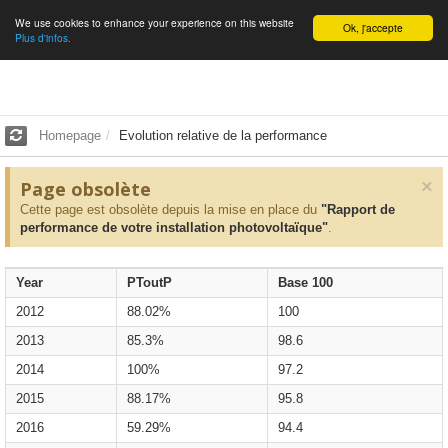
We use cookies to enhance your experience on this website
English
Ok, j'accepte
Plus d'infos.
Homepage
Evolution relative de la performance
×
Page obsolète
Cette page est obsolète depuis la mise en place du
"Rapport de
performance de votre installation photovoltaïque"
.
Year
PToutP
Base 100
2012
88.02%
100
2013
85.3%
98.6
2014
100%
97.2
2015
88.17%
95.8
2016
59.29%
94.4