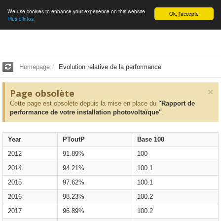
We use cookies to enhance your experience on this website
English
Ok, j'accepte
Plus d'infos.
Homepage
Evolution relative de la performance
×
Page obsolète
Cette page est obsolète depuis la mise en place du
"Rapport de
performance de votre installation photovoltaïque"
.
Year
PToutP
Base 100
2012
91.89%
100
2014
94.21%
100.1
2015
97.62%
100.1
2016
98.23%
100.2
2017
96.89%
100.2