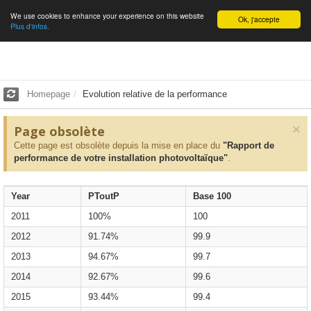
We use cookies to enhance your experience on this website
English
Ok, j'accepte
Plus d'infos.
Homepage
Evolution relative de la performance
×
Page obsolète
Cette page est obsolète depuis la mise en place du
"Rapport de
performance de votre installation photovoltaïque"
.
Year
PToutP
Base 100
2011
100%
100
2012
91.74%
99.9
2013
94.67%
99.7
2014
92.67%
99.6
2015
93.44%
99.4