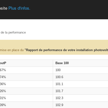
bsite
Plus d'infos.
e de la performance
 mise en place du
"Rapport de performance de votre installation photovol
outP
Base 100
.67%
100
.74%
100.6
.36%
101.1
.26%
101.7
.01%
102.3
.09%
102.9