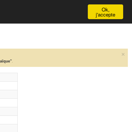
English
Ok,
j'accepte
×
taïque"
.