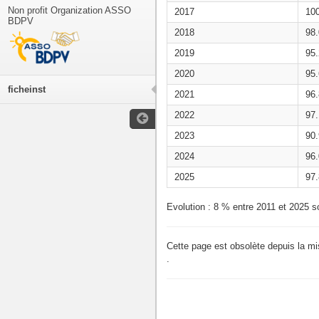
Non profit Organization ASSO
2017
10
BDPV
2018
98
2019
95
2020
95
ficheinst
2021
96
2022
97
2023
90
2024
96
2025
97
Evolution : 8 % entre 2011 et 2025 s
Cette page est obsolète depuis la m
.