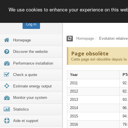
We use cookies to enhance your experience on this we
Log in
Homepage
Evolution relativ
Homepage
Discover the website
Page obsolète
Cette page est obsolète depuis la
Performance installation
Check a quote
Year
PT
2011
92
Estimate energy output
2012
82
Monitor your system
2013
93
2014
96
Statistics
2015
94
Aide et support
2016
79