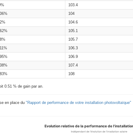
0%
103.4
.06%
104
.2%
104.6
.62%
105.1
.8%
105.7
.11%
106.3
.95%
106.9
.08%
107.4
.83%
108
oit 0.51 % de gain par an.
ise en place du
"Rapport de performance de votre installation photovoltaïque"
Evolution relative de la performance de l'installation
Indépendant de l'évolution de l'irradiation solaire