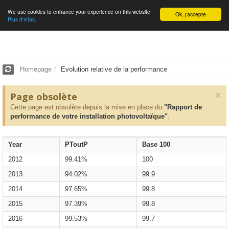
We use cookies to enhance your experience on this website
English
Ok, j'accepte
Plus d'infos.
Homepage
Evolution relative de la performance
×
Page obsolète
Cette page est obsolète depuis la mise en place du
"Rapport de
performance de votre installation photovoltaïque"
.
Year
PToutP
Base 100
2012
99.41%
100
2013
94.02%
99.9
2014
97.65%
99.8
2015
97.39%
99.8
2016
99.53%
99.7