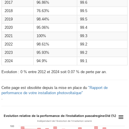
2017
96.86%
99.6
2018
76.63%
99.5
2019
98.44%
99.5
2020
95.06%
99.4
2021
100%
99.3
2022
98.61%
99.2
2023
95.93%
99.2
2024
94.9%
99.1
Evolution : 0 % entre 2012 et 2024 soit 0.07 % de perte par an.
Cette page est obsolète depuis la mise en place du
"Rapport de
performance de votre installation photovoltaïque"
.
Evolution relative de la performance de l'installation pascalregineOld (%)
Indépendant de l'évolution de l'irradiation solaire
100