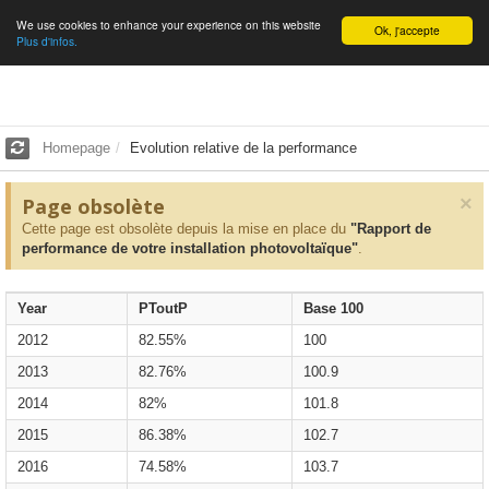
We use cookies to enhance your experience on this website
English
Ok, j'accepte
Plus d'infos.
Homepage
Evolution relative de la performance
×
Page obsolète
Cette page est obsolète depuis la mise en place du
"Rapport de
performance de votre installation photovoltaïque"
.
Year
PToutP
Base 100
2012
82.55%
100
2013
82.76%
100.9
2014
82%
101.8
2015
86.38%
102.7
2016
74.58%
103.7