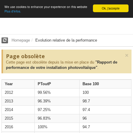
We use cookies to enhance your experience on this website
English
Ok, j'accepte
Plus d'infos.
Homepage
Evolution relative de la performance
×
Page obsolète
Cette page est obsolète depuis la mise en place du
"Rapport de
performance de votre installation photovoltaïque"
.
Year
PToutP
Base 100
2012
99.56%
100
2013
96.39%
98.7
2014
97.25%
97.4
2015
96.83%
96
2016
100%
94.7