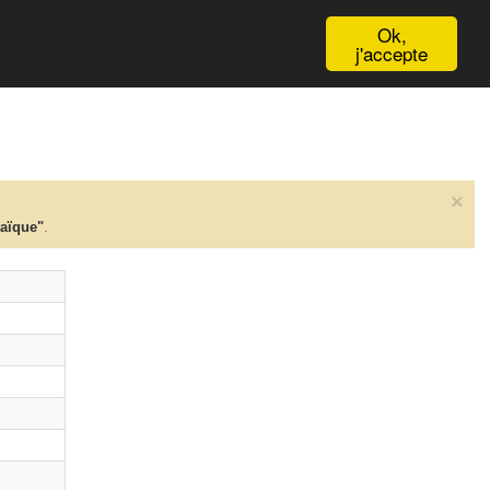
English
Ok,
j'accepte
×
taïque"
.