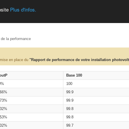
bsite
Plus d'infos.
e de la performance
 mise en place du
"Rapport de performance de votre installation photovol
outP
Base 100
0%
100
.66%
99.9
.73%
99.9
.32%
99.8
.53%
99.8
.02%
99.7