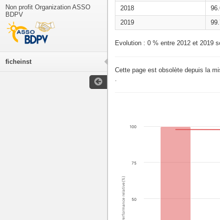
Non profit Organization ASSO
2018
96
BDPV
2019
99
Evolution : 0 % entre 2012 et 2019 s
ficheinst
Cette page est obsolète depuis la m
.
100
75
Performance relative(%)
50