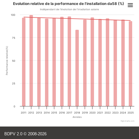
Evolution relative de la performance de l'installation da58 (%)
Indépendant de l'évolution de l'irradiation solaire
100
75
Performance relative(%)
50
25
0
2011
2012
2013
2014
2015
2016
2017
2018
2019
2020
2021
2022
2023
2024
2025
Années
Highcharts.com
BDPV 2.0
© 2008-2026