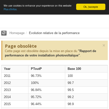
We use cookies to enhance your experience on this website
English
Ok, j'accepte
Plus d'infos.
Homepage
Evolution relative de la performance
×
Page obsolète
Cette page est obsolète depuis la mise en place du
"Rapport de
performance de votre installation photovoltaïque"
.
Year
PToutP
Base 100
2011
96.73%
100
2012
100%
99.7
2013
96.84%
99.5
2014
95.72%
99.2
2015
96.44%
98.9