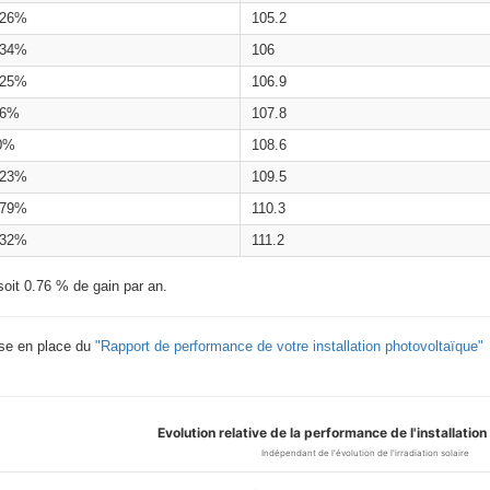
.26%
105.2
.34%
106
.25%
106.9
.6%
107.8
0%
108.6
.23%
109.5
.79%
110.3
.32%
111.2
soit 0.76 % de gain par an.
ise en place du
"Rapport de performance de votre installation photovoltaïque"
Evolution relative de la performance de l'installatio
Indépendant de l'évolution de l'irradiation solaire