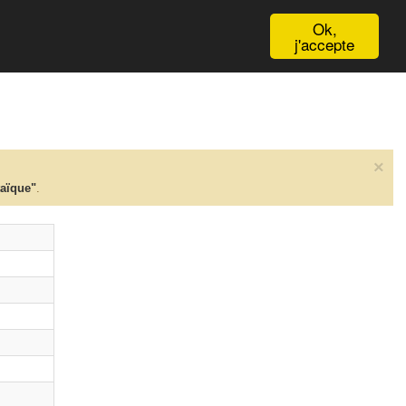
English
Ok,
j'accepte
×
taïque"
.