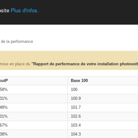
bsite
Plus d'infos.
e de la performance
 mise en place du
"Rapport de performance de votre installation photovol
outP
Base 100
.58%
100
.31%
100.9
.48%
101.7
.01%
102.6
.67%
103.4
.38%
104.3