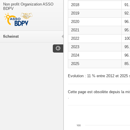
Non profit Organization ASSO
2018
91
BDPV
2019
92
2020
96
2021
95
ficheinst
2022
10
2023
95
2024
96
2025
85
Evolution : 11 % entre 2012 et 2025 
Cette page est obsolète depuis la m
.
100