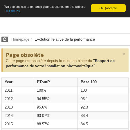
We use cookies to enhance your experience on this website
English
Ok, j'accepte
Plus d'infos.
Homepage
Evolution relative de la performance
×
Page obsolète
Cette page est obsolète depuis la mise en place du
"Rapport de
performance de votre installation photovoltaïque"
.
Year
PToutP
Base 100
2011
100%
100
2012
94.55%
96.1
2013
95.6%
92.3
2014
93.07%
88.4
2015
88.57%
84.5