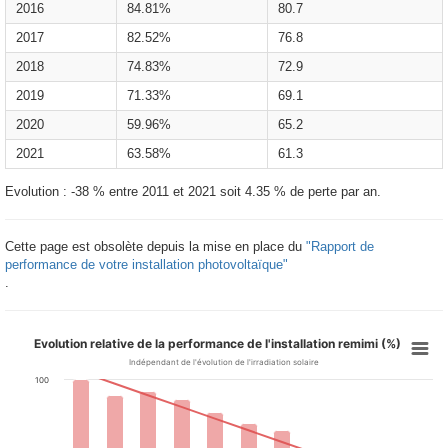
2016
84.81%
80.7
2017
82.52%
76.8
2018
74.83%
72.9
2019
71.33%
69.1
2020
59.96%
65.2
2021
63.58%
61.3
Evolution : -38 % entre 2011 et 2021 soit 4.35 % de perte par an.
Cette page est obsolète depuis la mise en place du
"Rapport de
performance de votre installation photovoltaïque"
.
Evolution relative de la performance de l'installation remimi (%)
Indépendant de l'évolution de l'irradiation solaire
100