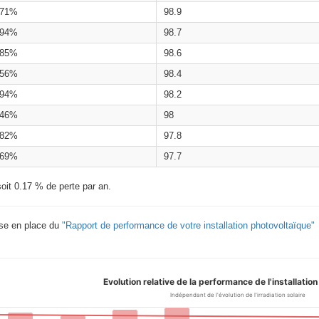
.71%
98.9
.94%
98.7
.85%
98.6
.56%
98.4
.94%
98.2
.46%
98
.82%
97.8
.69%
97.7
oit 0.17 % de perte par an.
ise en place du
"Rapport de performance de votre installation photovoltaïque"
Evolution relative de la performance de l'installatio
Indépendant de l'évolution de l'irradiation solaire