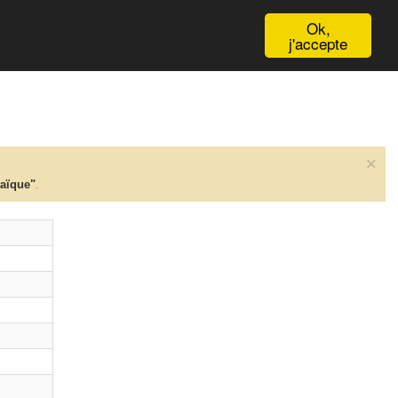
English
Ok,
j'accepte
×
taïque"
.