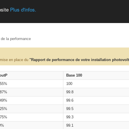
bsite
Plus d'infos.
e de la performance
 mise en place du
"Rapport de performance de votre installation photovol
outP
Base 100
.55%
100
.87%
99.8
.49%
99.6
.25%
99.5
.75%
99.3
0%
99.1