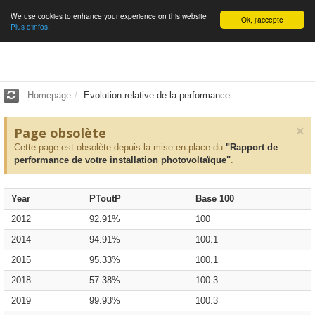
We use cookies to enhance your experience on this website
English
Ok, j'accepte
Plus d'infos.
Homepage
Evolution relative de la performance
×
Page obsolète
Cette page est obsolète depuis la mise en place du
"Rapport de
performance de votre installation photovoltaïque"
.
Year
PToutP
Base 100
2012
92.91%
100
2014
94.91%
100.1
2015
95.33%
100.1
2018
57.38%
100.3
2019
99.93%
100.3