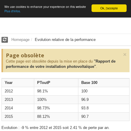
We use cookies to enhance your experience on this website
English
Ok, j'accepte
Plus d'infos.
Homepage
Evolution relative de la performance
×
Page obsolète
Cette page est obsolète depuis la mise en place du
"Rapport de
performance de votre installation photovoltaïque"
.
Year
PToutP
Base 100
2012
98.1%
100
2013
100%
96.9
2014
98.73%
93.8
2015
88.12%
90.7
Evolution : -9 % entre 2012 et 2015 soit 2.41 % de perte par an.