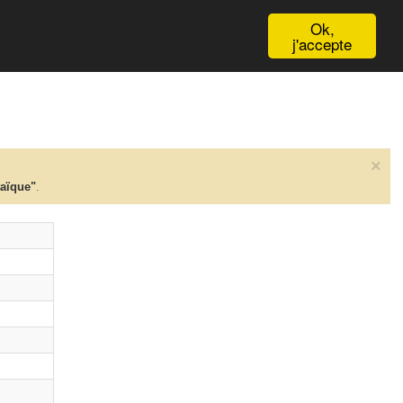
English
Ok,
j'accepte
×
taïque"
.