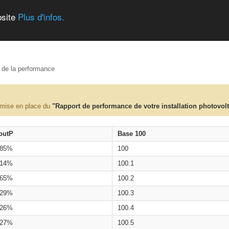
bsite
Plus d'infos.
e de la performance
 mise en place du
"Rapport de performance de votre installation photovol
outP
Base 100
.85%
100
.14%
100.1
.65%
100.2
.29%
100.3
.26%
100.4
.27%
100.5