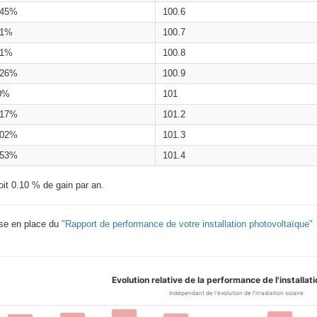
.45%
100.6
.1%
100.7
.1%
100.8
.26%
100.9
0%
101
.17%
101.2
.02%
101.3
.53%
101.4
oit 0.10 % de gain par an.
ise en place du
"Rapport de performance de votre installation photovoltaïque"
Evolution relative de la performance de l'installat
Indépendant de l'évolution de l'irradiation solaire