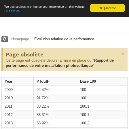
We use cookies to enhance your experience on this website
English
Ok, j'accepte
Plus d'infos.
Homepage
Evolution relative de la performance
×
Page obsolète
Cette page est obsolète depuis la mise en place du
"Rapport de
performance de votre installation photovoltaïque"
.
Year
PToutP
Base 100
2009
92.42%
100
2010
91.72%
100
2011
88.22%
100.1
2012
86.31%
100.1
2013
88.92%
100.2