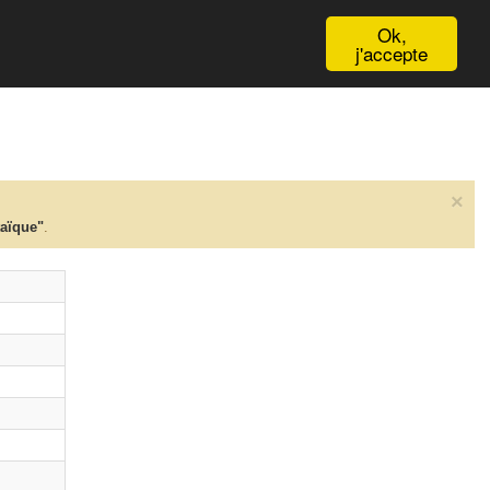
English
Ok,
j'accepte
×
taïque"
.