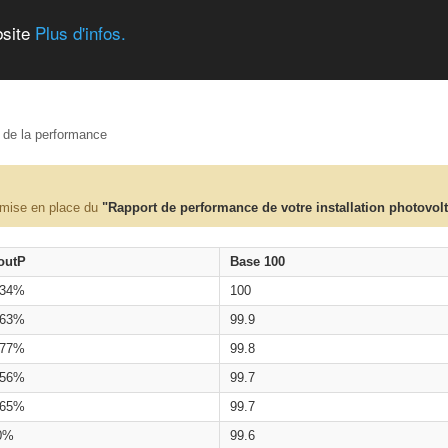
bsite
Plus d'infos.
e de la performance
 mise en place du
"Rapport de performance de votre installation photovol
outP
Base 100
.34%
100
.63%
99.9
.77%
99.8
.56%
99.7
.65%
99.7
0%
99.6