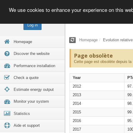
We use cookies to enhance your experience on this we
Log in
Homepage
Evolution relativ
Homepage
Discover the website
Page obsolète
Cette page est obsolète depuis la
Performance installation
Check a quote
Year
PT
2012
97
Estimate energy output
2013
99
Monitor your system
2014
98
2015
99
Statistics
2016
95
Aide et support
2017
10