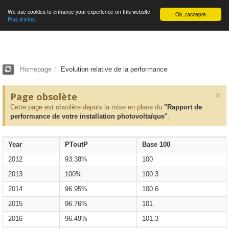
We use cookies to enhance your experience on this website
English
Ok, j'accepte
Plus d'infos.
Homepage
Evolution relative de la performance
×
Page obsolète
Cette page est obsolète depuis la mise en place du
"Rapport de
performance de votre installation photovoltaïque"
.
Year
PToutP
Base 100
2012
93.38%
100
2013
100%
100.3
2014
96.95%
100.6
2015
96.76%
101
2016
96.49%
101.3