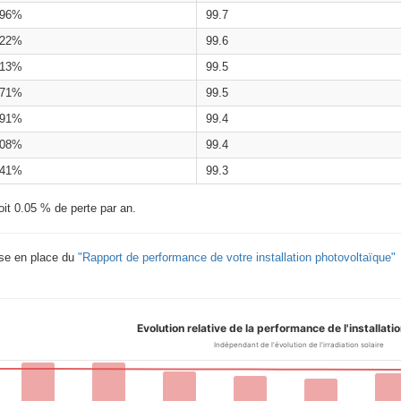
.96%
99.7
.22%
99.6
.13%
99.5
.71%
99.5
.91%
99.4
.08%
99.4
.41%
99.3
oit 0.05 % de perte par an.
ise en place du
"Rapport de performance de votre installation photovoltaïque"
Evolution relative de la performance de l'installati
Indépendant de l'évolution de l'irradiation solaire