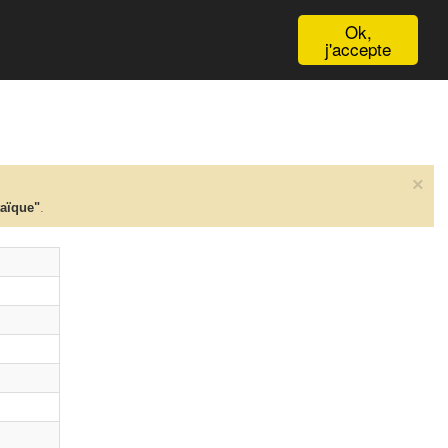
English
Ok,
j'accepte
×
taïque"
.