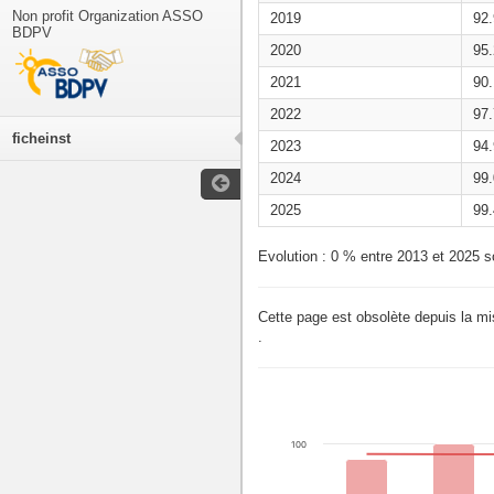
Non profit Organization ASSO
2019
92
BDPV
2020
95
2021
90
2022
97
ficheinst
2023
94
2024
99
2025
99
Evolution : 0 % entre 2013 et 2025 s
Cette page est obsolète depuis la m
.
100