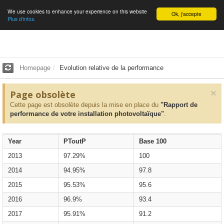
We use cookies to enhance your experience on this website
English
Ok, j'accepte
Plus d'infos.
Homepage
Evolution relative de la performance
×
Page obsolète
Cette page est obsolète depuis la mise en place du
"Rapport de
performance de votre installation photovoltaïque"
.
Year
PToutP
Base 100
2013
97.29%
100
2014
94.95%
97.8
2015
95.53%
95.6
2016
96.9%
93.4
2017
95.91%
91.2