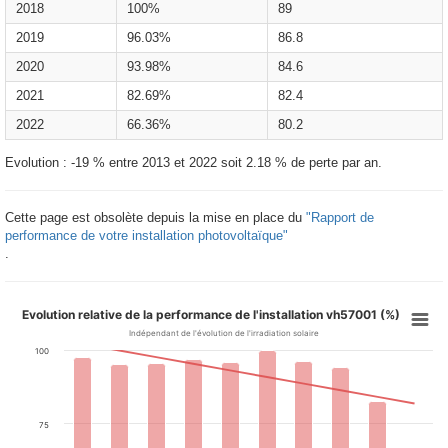
2018
100%
89
2019
96.03%
86.8
2020
93.98%
84.6
2021
82.69%
82.4
2022
66.36%
80.2
Evolution : -19 % entre 2013 et 2022 soit 2.18 % de perte par an.
Cette page est obsolète depuis la mise en place du
"Rapport de
performance de votre installation photovoltaïque"
.
Evolution relative de la performance de l'installation vh57001 (%)
Indépendant de l'évolution de l'irradiation solaire
100
75