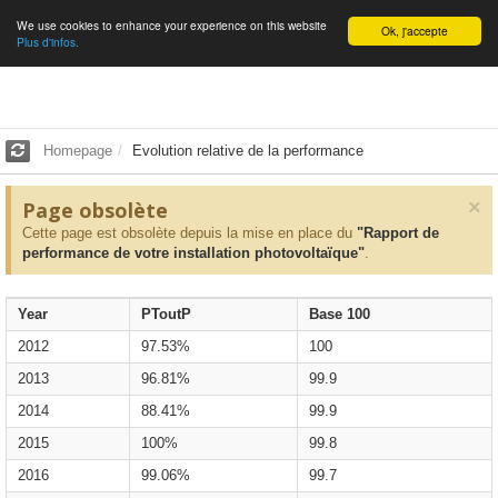
We use cookies to enhance your experience on this website
English
Ok, j'accepte
Plus d'infos.
Homepage
Evolution relative de la performance
×
Page obsolète
Cette page est obsolète depuis la mise en place du
"Rapport de
performance de votre installation photovoltaïque"
.
Year
PToutP
Base 100
2012
97.53%
100
2013
96.81%
99.9
2014
88.41%
99.9
2015
100%
99.8
2016
99.06%
99.7