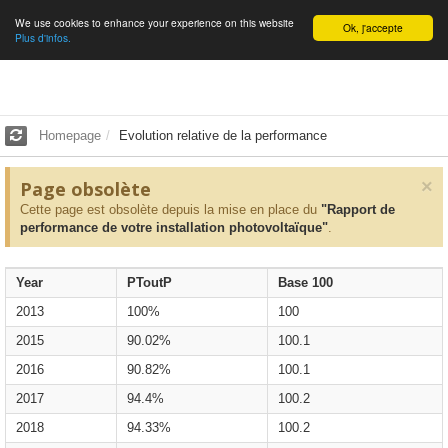
We use cookies to enhance your experience on this website
English
Ok, j'accepte
Plus d'infos.
Homepage
Evolution relative de la performance
×
Page obsolète
Cette page est obsolète depuis la mise en place du
"Rapport de
performance de votre installation photovoltaïque"
.
Year
PToutP
Base 100
2013
100%
100
2015
90.02%
100.1
2016
90.82%
100.1
2017
94.4%
100.2
2018
94.33%
100.2