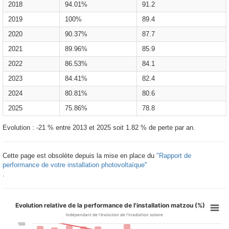
2018
94.01%
91.2
2019
100%
89.4
2020
90.37%
87.7
2021
89.96%
85.9
2022
86.53%
84.1
2023
84.41%
82.4
2024
80.81%
80.6
2025
75.86%
78.8
Evolution : -21 % entre 2013 et 2025 soit 1.82 % de perte par an.
Cette page est obsolète depuis la mise en place du
"Rapport de
performance de votre installation photovoltaïque"
.
Evolution relative de la performance de l'installation matzou (%)
Indépendant de l'évolution de l'irradiation solaire
100