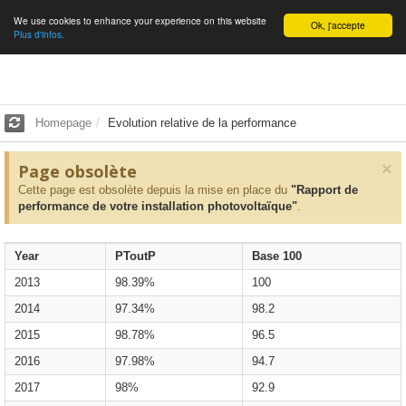
We use cookies to enhance your experience on this website
English
Ok, j'accepte
Plus d'infos.
Homepage
Evolution relative de la performance
×
Page obsolète
Cette page est obsolète depuis la mise en place du
"Rapport de
performance de votre installation photovoltaïque"
.
Year
PToutP
Base 100
2013
98.39%
100
2014
97.34%
98.2
2015
98.78%
96.5
2016
97.98%
94.7
2017
98%
92.9