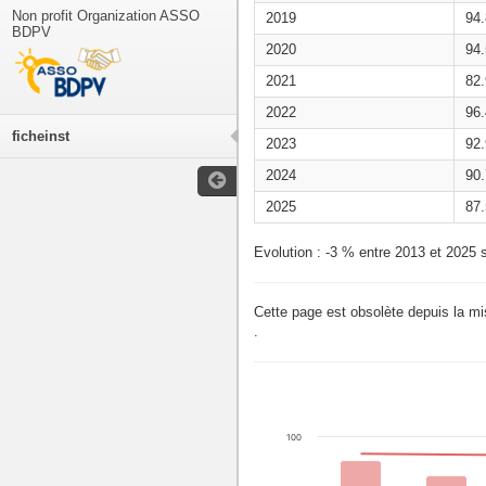
Non profit Organization ASSO
2019
94
BDPV
2020
94
2021
82
2022
96
ficheinst
2023
92
2024
90
2025
87
Evolution : -3 % entre 2013 et 2025 s
Cette page est obsolète depuis la m
.
100