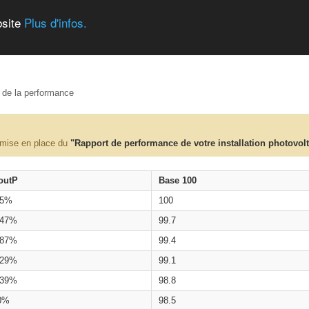
bsite
Plus d'infos.
e de la performance
 mise en place du
"Rapport de performance de votre installation photovol
outP
Base 100
.5%
100
.47%
99.7
.87%
99.4
.29%
99.1
.39%
98.8
0%
98.5