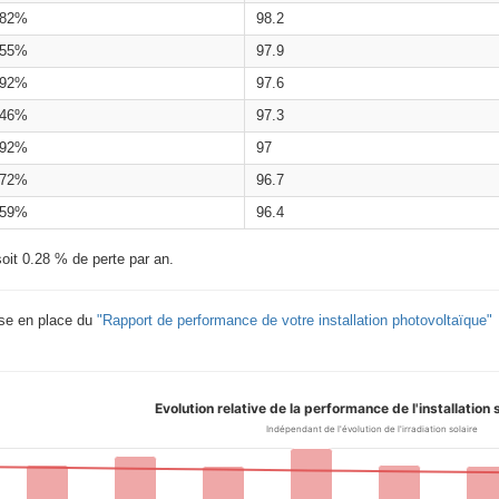
.82%
98.2
.55%
97.9
.92%
97.6
.46%
97.3
.92%
97
.72%
96.7
.59%
96.4
oit 0.28 % de perte par an.
ise en place du
"Rapport de performance de votre installation photovoltaïque"
Evolution relative de la performance de l'installation
Indépendant de l'évolution de l'irradiation solaire