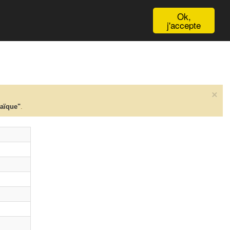
English
Ok,
j'accepte
×
taïque"
.