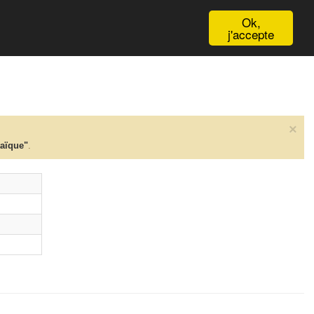
English
Ok,
j'accepte
×
taïque"
.