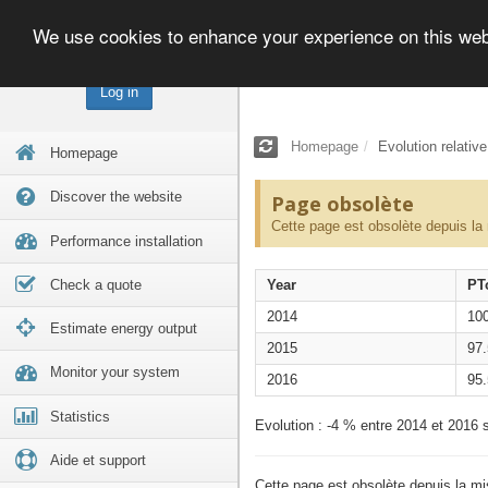
We use cookies to enhance your experience on this we
Log in
Homepage
Evolution relativ
Homepage
Discover the website
Page obsolète
Cette page est obsolète depuis la
Performance installation
Check a quote
Year
PT
2014
10
Estimate energy output
2015
97
Monitor your system
2016
95
Statistics
Evolution : -4 % entre 2014 et 2016 s
Aide et support
Cette page est obsolète depuis la m