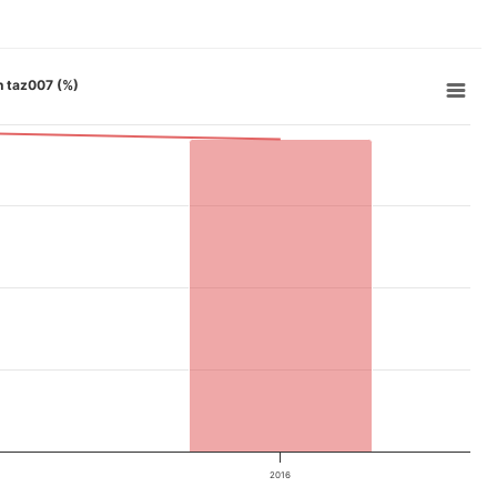
on taz007 (%)
2016