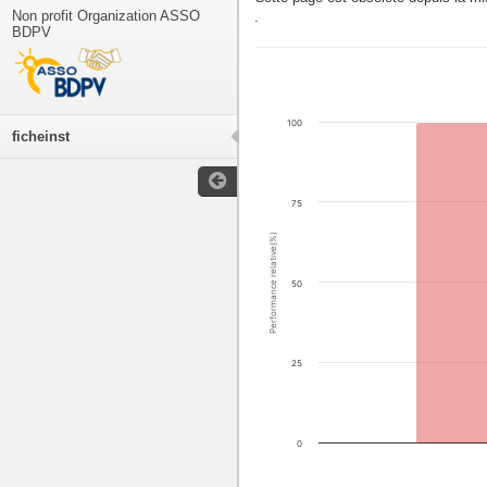
Non profit Organization ASSO
.
BDPV
100
ficheinst
75
Performance relative(%)
50
25
0