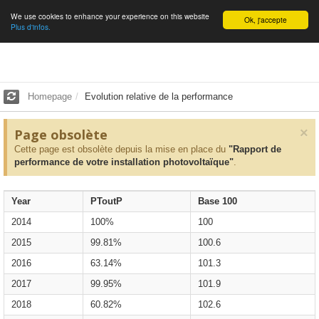
We use cookies to enhance your experience on this website
English
Ok, j'accepte
Plus d'infos.
Homepage
Evolution relative de la performance
×
Page obsolète
Cette page est obsolète depuis la mise en place du
"Rapport de
performance de votre installation photovoltaïque"
.
Year
PToutP
Base 100
2014
100%
100
2015
99.81%
100.6
2016
63.14%
101.3
2017
99.95%
101.9
2018
60.82%
102.6