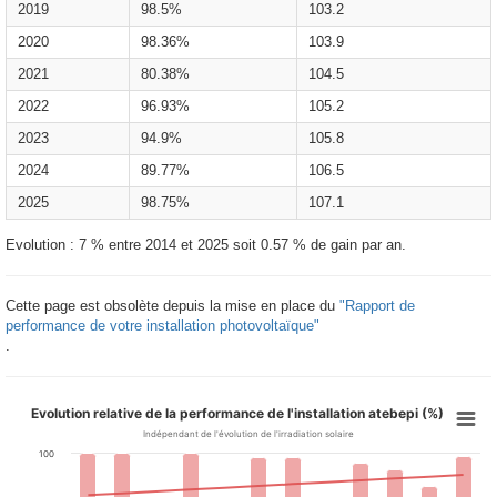
2019
98.5%
103.2
2020
98.36%
103.9
2021
80.38%
104.5
2022
96.93%
105.2
2023
94.9%
105.8
2024
89.77%
106.5
2025
98.75%
107.1
Evolution : 7 % entre 2014 et 2025 soit 0.57 % de gain par an.
Cette page est obsolète depuis la mise en place du
"Rapport de
performance de votre installation photovoltaïque"
.
Evolution relative de la performance de l'installation atebepi (%)
Indépendant de l'évolution de l'irradiation solaire
100