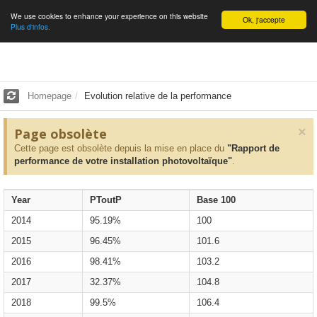
We use cookies to enhance your experience on this website
English
Ok, j'accepte
Plus d'infos.
Homepage
Evolution relative de la performance
×
Page obsolète
Cette page est obsolète depuis la mise en place du
"Rapport de
performance de votre installation photovoltaïque"
.
Year
PToutP
Base 100
2014
95.19%
100
2015
96.45%
101.6
2016
98.41%
103.2
2017
32.37%
104.8
2018
99.5%
106.4