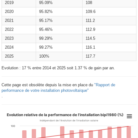
2019
95.09%
108
2020
95.82%
109.6
2021
95.17%
111.2
2022
95.46%
112.9
2023
99.29%
114.5
2024
99.27%
116.1
2025
100%
117.7
Evolution : 17 % entre 2014 et 2025 soit 1.37 % de gain par an.
Cette page est obsolète depuis la mise en place du
"Rapport de
performance de votre installation photovoltaïque"
.
Evolution relative de la performance de l'installation bipi1980 (%)
Indépendant de l'évolution de l'irradiation solaire
100