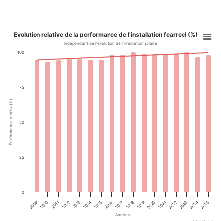
.
Evolution relative de la performance de l'installation fcarreel (%)
Indépendant de l'évolution de l'irradiation solaire
100
75
Performance relative(%)
50
25
0
2013
2019
2025
2014
2020
2009
2015
2021
2010
2016
2022
2011
2017
2023
2012
2018
2024
Années
Highcharts.com