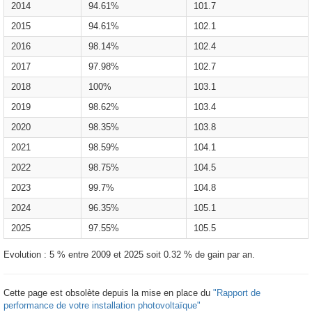
2014
94.61%
101.7
2015
94.61%
102.1
2016
98.14%
102.4
2017
97.98%
102.7
2018
100%
103.1
2019
98.62%
103.4
2020
98.35%
103.8
2021
98.59%
104.1
2022
98.75%
104.5
2023
99.7%
104.8
2024
96.35%
105.1
2025
97.55%
105.5
Evolution : 5 % entre 2009 et 2025 soit 0.32 % de gain par an.
Cette page est obsolète depuis la mise en place du
"Rapport de
performance de votre installation photovoltaïque"