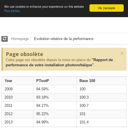
We use cookies to enhance your experience on this website
English
Ok, j'accepte
Plus d'infos.
Homepage
Evolution relative de la performance
×
Page obsolète
Cette page est obsolète depuis la mise en place du
"Rapport de
performance de votre installation photovoltaïque"
.
Year
PToutP
Base 100
2009
94.59%
100
2010
93.18%
100.3
2011
94.27%
100.7
2012
95.22%
101
2013
94.99%
101.4