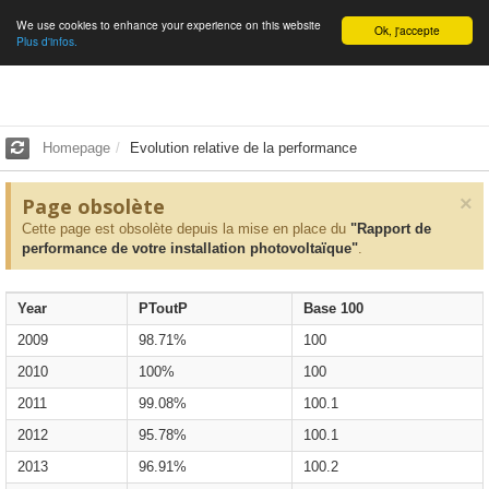
We use cookies to enhance your experience on this website
English
Ok, j'accepte
Plus d'infos.
Homepage
Evolution relative de la performance
×
Page obsolète
Cette page est obsolète depuis la mise en place du
"Rapport de
performance de votre installation photovoltaïque"
.
Year
PToutP
Base 100
2009
98.71%
100
2010
100%
100
2011
99.08%
100.1
2012
95.78%
100.1
2013
96.91%
100.2