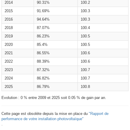
2014
90.31%
100.2
2015
91.69%
100.3
2016
94.64%
100.3
2018
87.07%
100.4
2019
86.23%
100.5
2020
85.4%
100.5
2021
86.55%
100.6
2022
88.39%
100.6
2023
87.32%
100.7
2024
86.82%
100.7
2025
86.79%
100.8
Evolution : 0 % entre 2009 et 2025 soit 0.05 % de gain par an.
Cette page est obsolète depuis la mise en place du
"Rapport de
performance de votre installation photovoltaïque"
.