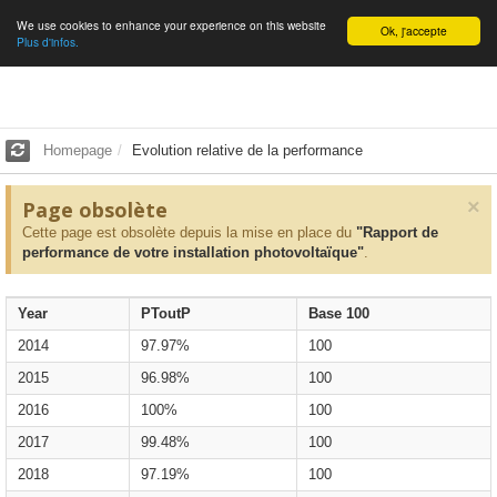
We use cookies to enhance your experience on this website
English
Ok, j'accepte
Plus d'infos.
Homepage
Evolution relative de la performance
×
Page obsolète
Cette page est obsolète depuis la mise en place du
"Rapport de
performance de votre installation photovoltaïque"
.
Year
PToutP
Base 100
2014
97.97%
100
2015
96.98%
100
2016
100%
100
2017
99.48%
100
2018
97.19%
100