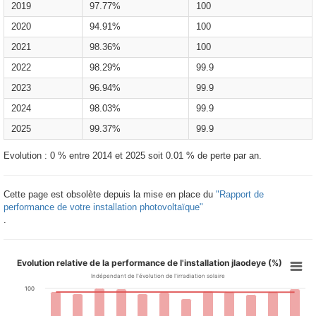
2019
97.77%
100
2020
94.91%
100
2021
98.36%
100
2022
98.29%
99.9
2023
96.94%
99.9
2024
98.03%
99.9
2025
99.37%
99.9
Evolution : 0 % entre 2014 et 2025 soit 0.01 % de perte par an.
Cette page est obsolète depuis la mise en place du
"Rapport de
performance de votre installation photovoltaïque"
.
Evolution relative de la performance de l'installation jlaodeye (%)
Indépendant de l'évolution de l'irradiation solaire
100