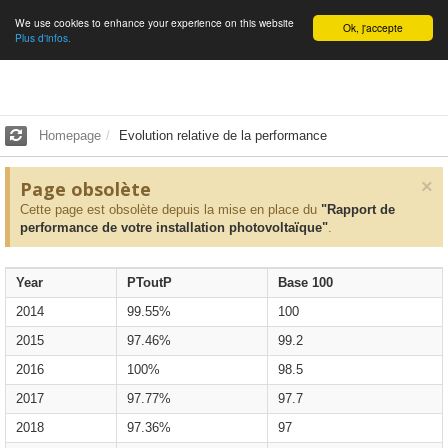
We use cookies to enhance your experience on this website
English
Ok, j'accepte
Plus d'infos.
Homepage
Evolution relative de la performance
×
Page obsolète
Cette page est obsolète depuis la mise en place du
"Rapport de
performance de votre installation photovoltaïque"
.
Year
PToutP
Base 100
2014
99.55%
100
2015
97.46%
99.2
2016
100%
98.5
2017
97.77%
97.7
2018
97.36%
97