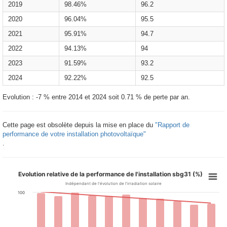
2019
98.46%
96.2
2020
96.04%
95.5
2021
95.91%
94.7
2022
94.13%
94
2023
91.59%
93.2
2024
92.22%
92.5
Evolution : -7 % entre 2014 et 2024 soit 0.71 % de perte par an.
Cette page est obsolète depuis la mise en place du
"Rapport de
performance de votre installation photovoltaïque"
.
Evolution relative de la performance de l'installation sbg31 (%)
Indépendant de l'évolution de l'irradiation solaire
100