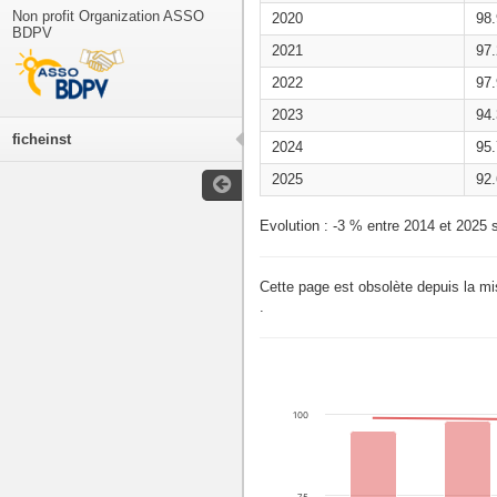
Non profit Organization ASSO
2020
98
BDPV
2021
97
2022
97
2023
94
ficheinst
2024
95
2025
92
Evolution : -3 % entre 2014 et 2025 s
Cette page est obsolète depuis la m
.
100