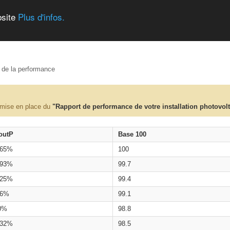
bsite
Plus d'infos.
e de la performance
 mise en place du
"Rapport de performance de votre installation photovol
outP
Base 100
.65%
100
.93%
99.7
.25%
99.4
.6%
99.1
0%
98.8
.32%
98.5