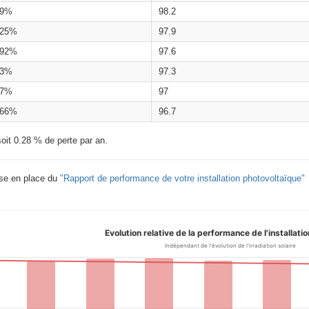
.9%
98.2
.25%
97.9
.92%
97.6
.3%
97.3
.7%
97
.66%
96.7
oit 0.28 % de perte par an.
ise en place du
"Rapport de performance de votre installation photovoltaïque"
Evolution relative de la performance de l'installati
Indépendant de l'évolution de l'irradiation solaire