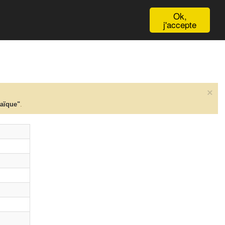
English
Ok,
j'accepte
×
taïque"
.