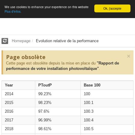
We use cookies to enhance your experience on this website
English
Ok, j'accepte
Plus d'infos.
Homepage
Evolution relative de la performance
×
Page obsolète
Cette page est obsolète depuis la mise en place du
"Rapport de
performance de votre installation photovoltaïque"
.
Year
PToutP
Base 100
2014
99.23%
100
2015
98.23%
100.1
2016
97.6%
100.3
2017
96.99%
100.4
2018
98.61%
100.5