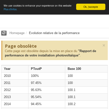
We use cookies to enhance your experience on this website
English
Ok, j'accepte
Plus d'infos.
Homepage
Evolution relative de la performance
×
Page obsolète
Cette page est obsolète depuis la mise en place du
"Rapport de
performance de votre installation photovoltaïque"
.
Year
PToutP
Base 100
2010
100%
100
2011
97.45%
100
2012
95.63%
100.1
2013
95.54%
100.1
2014
94.45%
100.2