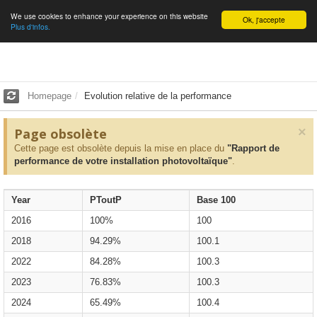
We use cookies to enhance your experience on this website
English
Ok, j'accepte
Plus d'infos.
Homepage
Evolution relative de la performance
×
Page obsolète
Cette page est obsolète depuis la mise en place du
"Rapport de
performance de votre installation photovoltaïque"
.
Year
PToutP
Base 100
2016
100%
100
2018
94.29%
100.1
2022
84.28%
100.3
2023
76.83%
100.3
2024
65.49%
100.4