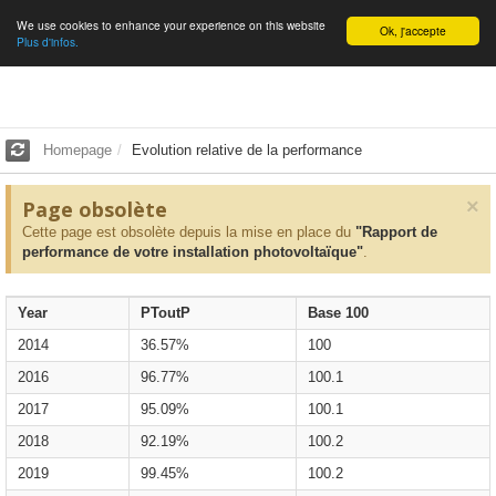
We use cookies to enhance your experience on this website
English
Ok, j'accepte
Plus d'infos.
Homepage
Evolution relative de la performance
×
Page obsolète
Cette page est obsolète depuis la mise en place du
"Rapport de
performance de votre installation photovoltaïque"
.
Year
PToutP
Base 100
2014
36.57%
100
2016
96.77%
100.1
2017
95.09%
100.1
2018
92.19%
100.2
2019
99.45%
100.2